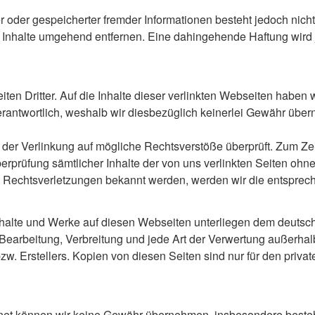
r oder gespeicherter fremder Informationen besteht jedoch nic
Inhalte umgehend entfernen. Eine dahingehende Haftung wird j
en Dritter. Auf die Inhalte dieser verlinkten Webseiten haben wi
verantwortlich, weshalb wir diesbezüglich keinerlei Gewähr übe
er Verlinkung auf mögliche Rechtsverstöße überprüft. Zum Zei
rprüfung sämtlicher Inhalte der von uns verlinkten Seiten ohne
ns Rechtsverletzungen bekannt werden, werden wir die entsprech
Inhalte und Werke auf diesen Webseiten unterliegen dem deutsch
, Bearbeitung, Verbreitung und jede Art der Verwertung außerha
w. Erstellers. Kopien von diesen Seiten sind nur für den private
ernet können wir keine Gewähr übernehmen, insbesondere besteh